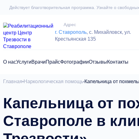
Действует благотворительная программа. Узнайте о свободны
Адрес
г. Ставрополь
, с. Михайловск, ул.
Крестьянская 135
О нас
Услуги
Врачи
Прайс
Фотографии
Отзывы
Контакты
Главная
Наркологическая помощь
Капельница от похмель
Капельница от по
Ставрополе в кли
Трезвости»