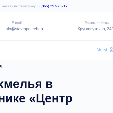
х местах по телефону:
8 (865) 297-73-05
E-mail
Режим работы
info@stavropol.rehab
Круглосуточно, 24/
я
хмелья в
нике «Центр