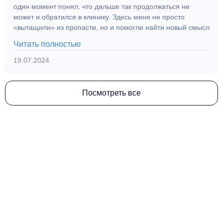
один момент понял, что дальше так продолжаться не
может и обратился в клинику. Здесь меня не просто
«вытащили» из пропасти, но и помогли найти новый смысл
жизни. Сейчас я вернулся на работу, нашел хобби и
Читать полностью
планирую завести семью. Благодарю врачей за то, что они
вернули мне будущее!
19.07.2024
Посмотреть все