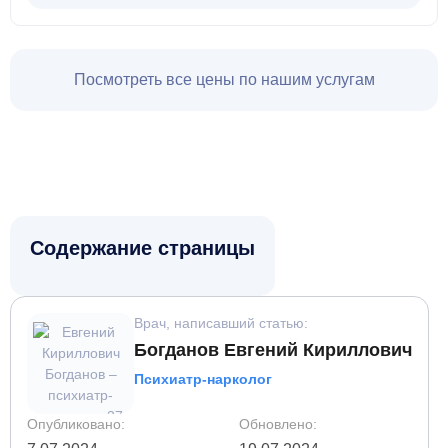
5 часов
работу с тревогой, страхами и легкими формами
депрессии.
Посмотреть все цены по нашим услугам
Люди, предпочитающие терапию в комфортных условиях
дома.
6 часов
Содержание страницы
Врач, написавший статью:
Богданов Евгений Кириллович
Психиатр-нарколог
Опубликовано:
Обновлено: