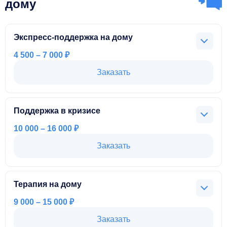
дому
Экспресс-поддержка на дому
4 500 – 7 000 ₽
Краткая консультация для решения неотложных вопросов
Заказать
и эмоциональной поддержки в домашней обстановке.
Люди, нуждающиеся в срочной психологической помощи.
Поддержка в кризисе
1 час
10 000 – 16 000 ₽
Программа оказания срочной помощи и поддержки в
Заказать
сложных жизненных ситуациях, включающая несколько
интенсивных сеансов с возможностью оказания услуги на
дому.
Терапия на дому
Люди, столкнувшиеся с кризисными ситуациями (развод,
9 000 – 15 000 ₽
потеря).
Индивидуальные сессии на дому, направленные на
Заказать
решение текущих психологических проблем, включая